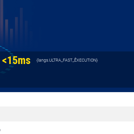
<15ms
{langs.ULTRA_FAST_ÊXECUTION}
ว