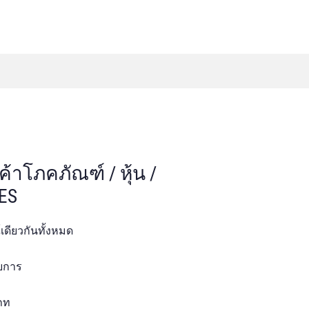
นค้าโภคภัณฑ์ / หุ้น /
ES
์เดียวกันทั้งหมด
ายการ
เภท